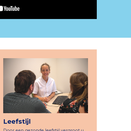
Leefstijl
Door een gezonde leefstijl vergroot u