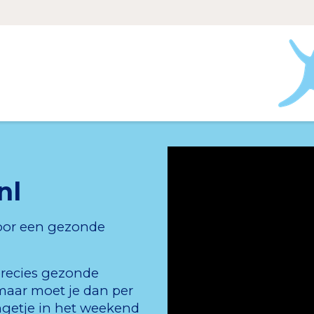
nl
voor een gezonde
precies gezonde
maar moet je dan per
ngetje in het weekend